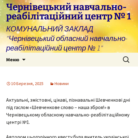
Перейти
Чернівецький навчально-
до
реабілітаційний центр № 1
вмісту
КОМУНАЛЬНИЙ ЗАКЛАД
"Чернівецький обласний навчально-
реабілітаційний центр № 1"
Пошук:
Меню
10 Березня, 2025
Новини
Актуальні, змістовні, цікаві, пізнавальні Шевченкові дні
під гаслом «Шевченкове слово – наша зброя!» в
Чернівецькому обласному навчально-реабілітаційному
центрі №1.
Автором цьогорічного квесту була вчитель української