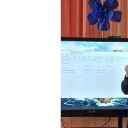
інтелектуаль
порушеннями
МО вчителів т
навчання,
образотворчо
мистецтва та 
виховання
МО вчителів і
вихователів п
класів
Методичне об
педагогів з на
виховання учн
початкових кла
порушеннями
інтелектуальн
розвитку