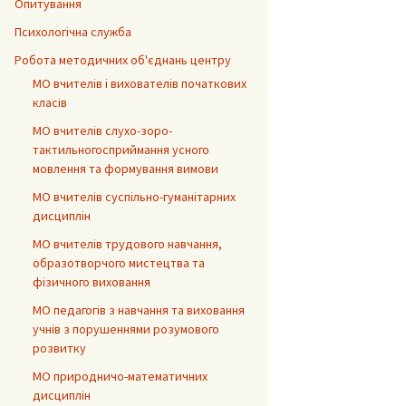
Опитування
Психологічна служба
Робота методичних об'єднань центру
МО вчителів і вихователів початкових
класів
МО вчителів слухо-зоро-
тактильногосприймання усного
мовлення та формування вимови
МО вчителів суспільно-гуманітарних
дисциплін
МО вчителів трудового навчання,
образотворчого мистецтва та
фізичного виховання
МО педагогів з навчання та виховання
учнів з порушеннями розумового
розвитку
МО природничо-математичних
дисциплін