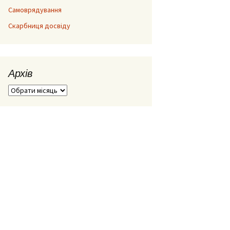
Самоврядування
Скарбниця досвіду
Архів
Архів