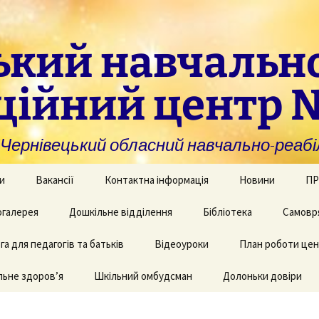
ький навчальн
ційний центр 
нівецький обласний навчально-реабіл
и
Вакансії
Контактна інформація
Новини
ПР
омогу закладам із
галерея
Дошкільне відділення
Бібліотека
Самовр
За
ивною та
ви
дуальною
а для педагогів та батьків
и навчання
рея творчих робіт
Рекомендації для
Відеоуроки
План роботи це
батьків дітей з КІ
Фі
аційно-
ьне здоров’я
 приміщень
Шкільний омбудсман
Долоньки довіри
чні послуги для
аду
Пу
и та фахівців