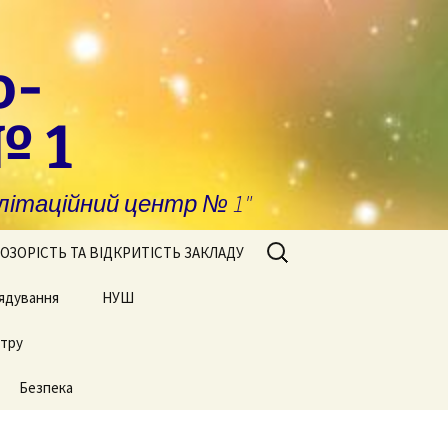
о-
№ 1
ітаційний центр № 1"
Пошук:
ОЗОРІСТЬ ТА ВІДКРИТІСТЬ ЗАКЛАДУ
ядування
побігання та
НУШ
явлення корупції
нтру
Сторінки нашого життя
нансова звітність
Безпека
блічні закупівлі