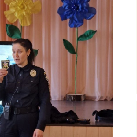
ними
рудового
го
фізичного
очаткових
’єднання
вчання і
ів
сів з
ого