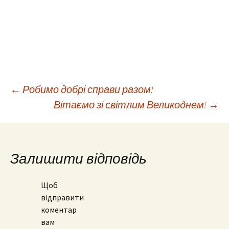
Навігація
←
Робимо добрі справи разом!
Вітаємо зі світлим Великоднем!
→
по
запису
Залишити відповідь
Щоб
відправити
коментар
вам