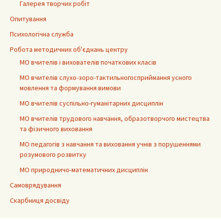
Галерея творчих робіт
Опитування
Психологічна служба
Робота методичних об'єднань центру
МО вчителів і вихователів початкових класів
МО вчителів слухо-зоро-тактильногосприймання усного
мовлення та формування вимови
МО вчителів суспільно-гуманітарних дисциплін
МО вчителів трудового навчання, образотворчого мистецтва
та фізичного виховання
МО педагогів з навчання та виховання учнів з порушеннями
розумового розвитку
МО природничо-математичних дисциплін
Самоврядування
Скарбниця досвіду