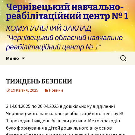
Перейти
Чернівецький навчально-
до
реабілітаційний центр № 1
вмісту
КОМУНАЛЬНИЙ ЗАКЛАД
"Чернівецький обласний навчально-
реабілітаційний центр № 1"
Пошук:
Меню
ТИЖДЕНЬ БЕЗПЕКИ
19 Квітня, 2025
Новини
3 14.04.2025 по 20.04.2025 в дошкільному відділенні
Чернівецького навчально-реабілітаційного центру №
1 проходив Тиждень безпеки дитини. Метою заходів
було формування в дітей дошкільного віку основ