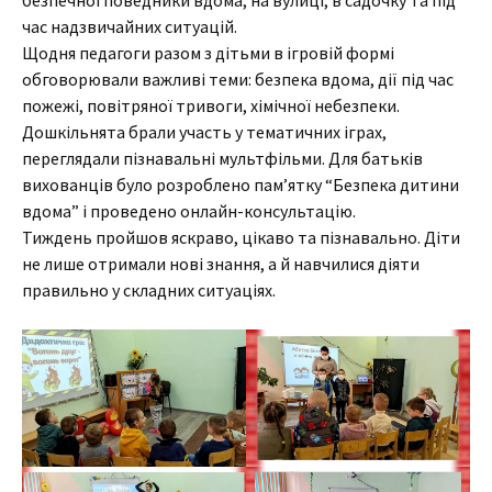
безпечної поведники вдома, на вулиці, в садочку та під
час надзвичайних ситуацій.
Щодня педагоги разом з дітьми в ігровій формі
обговорювали важливі теми: безпека вдома, дії під час
пожежі, повітряної тривоги, хімічної небезпеки.
Дошкільнята брали участь у тематичних іграх,
переглядали пізнавальні мультфільми. Для батьків
вихованців було розроблено пам’ятку “Безпека дитини
вдома” і проведено онлайн-консультацію.
Тиждень пройшов яскраво, цікаво та пізнавально. Діти
не лише отримали нові знання, а й навчилися діяти
правильно у складних ситуаціях.