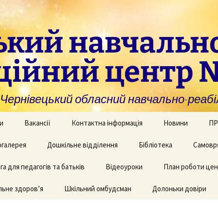
ький навчальн
ційний центр 
нівецький обласний навчально-реабіл
и
Вакансії
Контактна інформація
Новини
ПР
омогу закладам із
галерея
Дошкільне відділення
Бібліотека
Самовр
За
ивною та
ви
дуальною
а для педагогів та батьків
и навчання
рея творчих робіт
Рекомендації для
Відеоуроки
План роботи це
батьків дітей з КІ
Фі
аційно-
ьне здоров’я
 приміщень
Шкільний омбудсман
Долоньки довіри
чні послуги для
аду
Пу
и та фахівців