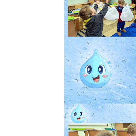
інтелектуаль
порушеннями
МО вчителів т
навчання,
образотворчо
мистецтва та 
виховання
МО вчителів і
вихователів п
класів
Методичне об
педагогів з на
виховання учн
початкових кла
порушеннями
інтелектуальн
розвитку