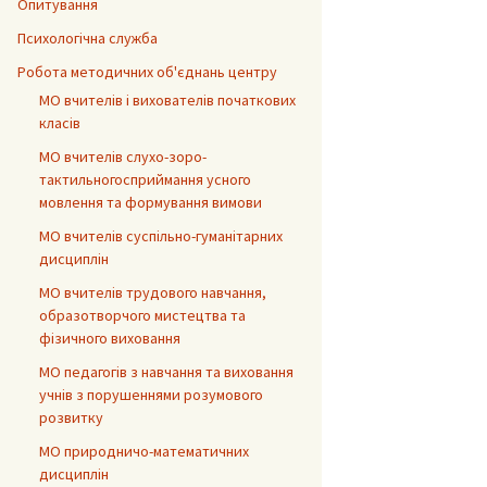
Опитування
Психологічна служба
Робота методичних об'єднань центру
МО вчителів і вихователів початкових
класів
МО вчителів слухо-зоро-
тактильногосприймання усного
мовлення та формування вимови
МО вчителів суспільно-гуманітарних
дисциплін
МО вчителів трудового навчання,
образотворчого мистецтва та
фізичного виховання
МО педагогів з навчання та виховання
учнів з порушеннями розумового
розвитку
МО природничо-математичних
дисциплін