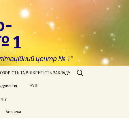
о-
№ 1
ітаційний центр № 1"
Пошук:
ОЗОРІСТЬ ТА ВІДКРИТІСТЬ ЗАКЛАДУ
ядування
побігання та
НУШ
явлення корупції
нтру
Сторінки нашого життя
нансова звітність
Безпека
блічні закупівлі