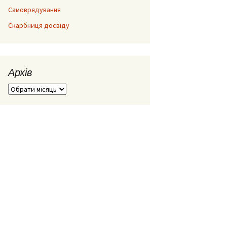
Самоврядування
Скарбниця досвіду
Архів
Архів