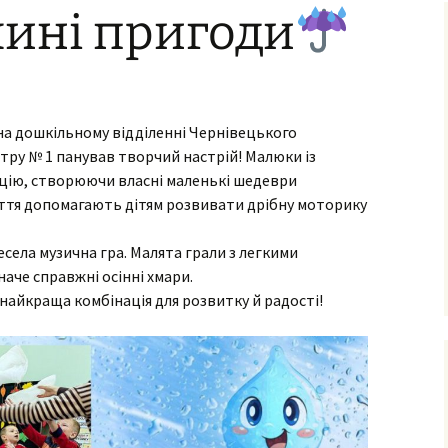
ині пригоди
ня та виховання
ксна діагностика
з особливими
бами
на дошкільному відділенні Чернівецького
ексна
тація
тру № 1 панував творчий настрій! Малюки із
цію, створюючи власні маленькі шедеври
о-
ама
няття допомагають дітям розвивати дрібну моторику
ьтування батьків
есела музична гра. Малята грали з легкими
лухо-
ого
наче справжні осінні хмари.
ного
– найкраща комбінація для розвитку й радості!
имови
успільно-
дисциплін
з навчання
чнів з