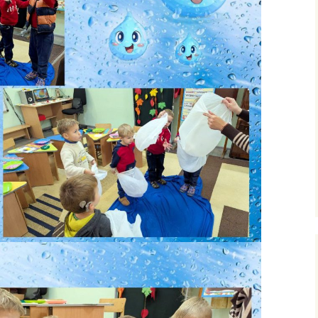
ними
рудового
го
фізичного
очаткових
’єднання
вчання і
ів
сів з
ого