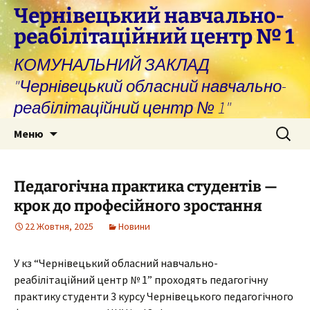
Перейти
Чернівецький навчально-
до
реабілітаційний центр № 1
вмісту
КОМУНАЛЬНИЙ ЗАКЛАД
"Чернівецький обласний навчально-
реабілітаційний центр № 1"
Пошук:
Меню
Педагогічна практика студентів —
крок до професійного зростання
22 Жовтня, 2025
Новини
У кз “Чернівецький обласний навчально-
реабілітаційний центр № 1” проходять педагогічну
практику студенти 3 курсу Чернівецького педагогічного