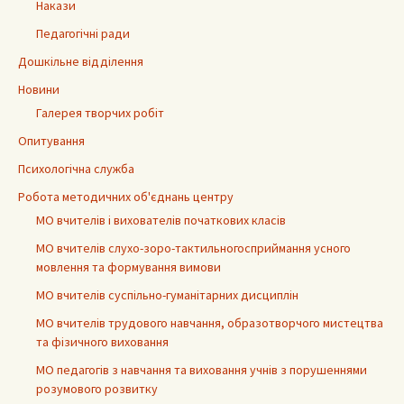
Накази
Педагогічні ради
Дошкільне відділення
Новини
Галерея творчих робіт
Опитування
Психологічна служба
Робота методичних об'єднань центру
МО вчителів і вихователів початкових класів
МО вчителів слухо-зоро-тактильногосприймання усного
мовлення та формування вимови
МО вчителів суспільно-гуманітарних дисциплін
МО вчителів трудового навчання, образотворчого мистецтва
та фізичного виховання
МО педагогів з навчання та виховання учнів з порушеннями
розумового розвитку