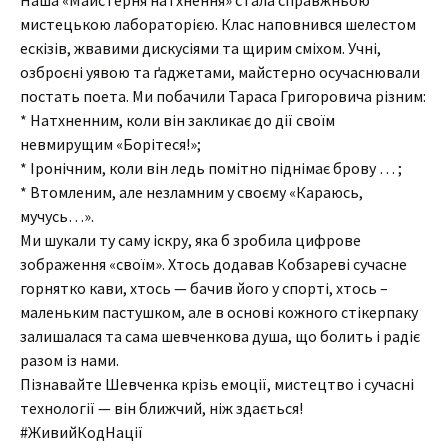
Наша «Майстерня натхнення» стала справжньою
мистецькою лабораторією. Клас наповнився шелестом
ескізів, жвавими дискусіями та щирим сміхом. Учні,
озброєні уявою та ґаджетами, майстерно осучаснювали
постать поета. Ми побачили Тараса Григоровича різним:
* Натхненним, коли він закликає до дії своїм
невмирущим «Борітеся!»;
* Іронічним, коли він ледь помітно піднімає брову … ;
* Втомленим, але незламним у своєму «Караюсь,
мучусь…».
Ми шукали ту саму іскру, яка б зробила цифрове
зображення «своїм». Хтось додавав Кобзареві сучасне
горнятко кави, хтось — бачив його у спорті, хтось –
маленьким пастушком, але в основі кожного стікерпаку
залишалася та сама шевченкова душа, що болить і радіє
разом із нами.
Пізнавайте Шевченка крізь емоції, мистецтво і сучасні
технології — він ближчий, ніж здається!
#ЖивийКодНації