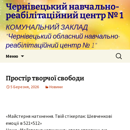
Перейти
Чернівецький навчально-
до
реабілітаційний центр № 1
вмісту
КОМУНАЛЬНИЙ ЗАКЛАД
"Чернівецький обласний навчально-
реабілітаційний центр № 1"
Пошук:
Меню
Простір творчої свободи
5 Березня, 2026
Новини
«Майстерня натхнення. Твій стікерпак: Шевченкові
емоції в 521×512»