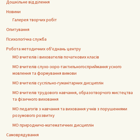
Дошкільне відділення
Новини
Галерея творчих робіт
Опитування
Психологічна служба
Робота методичних об'єднань центру
МО вчителів і вихователів початкових класів
МО вчителів слухо-зоро-тактильногосприймання усного
мовлення та формування вимови
МО вчителів суспільно-гуманітарних дисциплін
МО вчителів трудового навчання, образотворчого мистецтва
та фізичного виховання
МО педагогів з навчання та виховання учнів з порушеннями
розумового розвитку
МО природничо-математичних дисциплін
Самоврядування