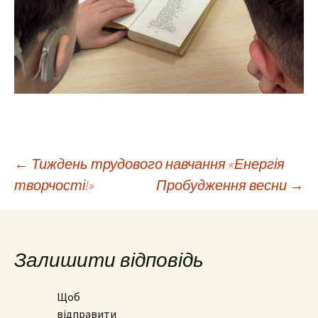
Навігація
←
Тиждень трудового навчання «Енергія
творчості!»
Пробудження весни
→
по
запису
Залишити відповідь
Щоб
відправити