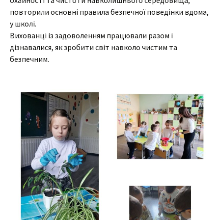
охайності та чистоти навколишнього середовища;
повторили основні правила безпечної поведінки вдома,
у школі.
Вихованці із задоволенням працювали разом і
дізнавалися, як зробити світ навколо чистим та
безпечним.