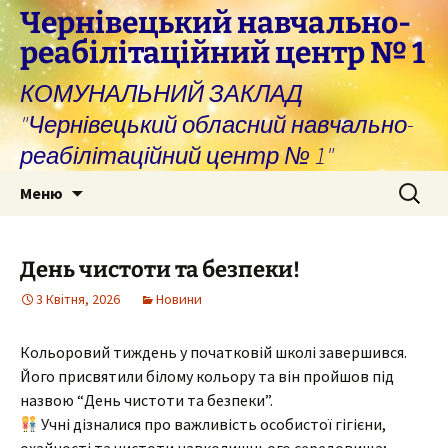
Перейти
Чернівецький навчально-
до
реабілітаційний центр № 1
вмісту
КОМУНАЛЬНИЙ ЗАКЛАД
"Чернівецький обласний навчально-
реабілітаційний центр № 1"
Пошук:
Меню
День чистоти та безпеки!
3 Квітня, 2026
Новини
Кольоровий тиждень у початковій школі завершився.
Його присвятили білому кольору та він пройшов під
назвою “День чистоти та безпеки”.
Учні дізналися про важливість особистої гігієни,