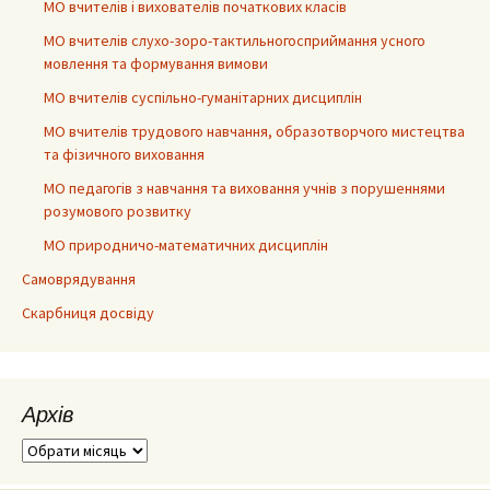
МО вчителів і вихователів початкових класів
МО вчителів слухо-зоро-тактильногосприймання усного
мовлення та формування вимови
МО вчителів суспільно-гуманітарних дисциплін
МО вчителів трудового навчання, образотворчого мистецтва
та фізичного виховання
МО педагогів з навчання та виховання учнів з порушеннями
розумового розвитку
МО природничо-математичних дисциплін
Самоврядування
Скарбниця досвіду
Архів
Архів