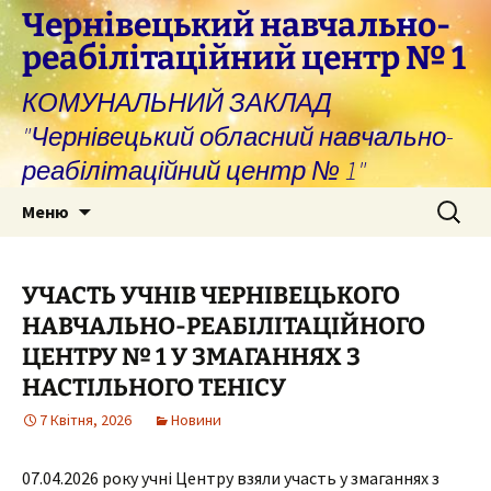
Перейти
Чернівецький навчально-
до
реабілітаційний центр № 1
вмісту
КОМУНАЛЬНИЙ ЗАКЛАД
"Чернівецький обласний навчально-
реабілітаційний центр № 1"
Пошук:
Меню
УЧАСТЬ УЧНІВ ЧЕРНІВЕЦЬКОГО
НАВЧАЛЬНО-РЕАБІЛІТАЦІЙНОГО
ЦЕНТРУ № 1 У ЗМАГАННЯХ З
НАСТІЛЬНОГО ТЕНІСУ
7 Квітня, 2026
Новини
07.04.2026 року учні Центру взяли участь у змаганнях з