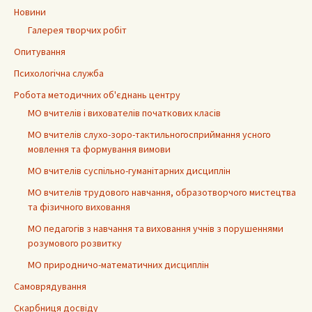
Новини
Галерея творчих робіт
Опитування
Психологічна служба
Робота методичних об'єднань центру
МО вчителів і вихователів початкових класів
МО вчителів слухо-зоро-тактильногосприймання усного
мовлення та формування вимови
МО вчителів суспільно-гуманітарних дисциплін
МО вчителів трудового навчання, образотворчого мистецтва
та фізичного виховання
МО педагогів з навчання та виховання учнів з порушеннями
розумового розвитку
МО природничо-математичних дисциплін
Самоврядування
Скарбниця досвіду