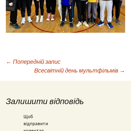
Навігація
←
Попередній запис
Всесвітній день мультфільмів
→
по
запису
Залишити відповідь
Щоб
відправити
коментар