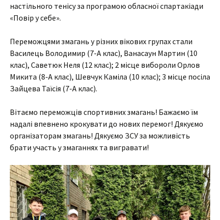
настільного тенісу за програмою обласної спартакіади
«Повір у себе».
Переможцями змагань у різних вікових групах стали
Василець Володимир (7-А клас), Ванасаун Мартин (10
клас), Саветюк Неля (12 клас); 2 місце вибороли Орлов
Микита (8-А клас), Шевчук Каміла (10 клас); 3 місце посіла
Зайцева Таїсія (7-А клас).
Вітаємо переможців спортивних змагань! Бажаємо їм
надалі впевнено крокувати до нових перемог! Дякуємо
організаторам змагань! Дякуємо ЗСУ за можливість
брати участь у змаганнях та вигравати!