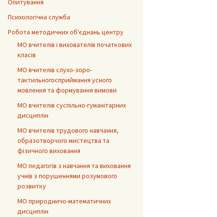
Опитування
Психологічна служба
Робота методичних об'єднань центру
МО вчителів і вихователів початкових
класів
МО вчителів слухо-зоро-
тактильногосприймання усного
мовлення та формування вимови
МО вчителів суспільно-гуманітарних
дисциплін
МО вчителів трудового навчання,
образотворчого мистецтва та
фізичного виховання
МО педагогів з навчання та виховання
учнів з порушеннями розумового
розвитку
МО природничо-математичних
дисциплін