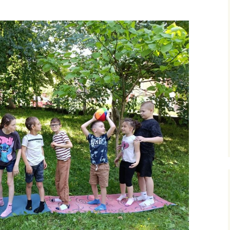
ними
рудового
го
фізичного
очаткових
’єднання
вчання і
ів
сів з
ого