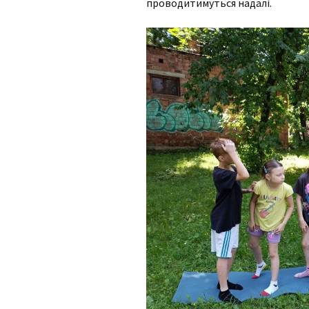
інтелектуаль
проводитимуться надалі.
порушеннями
МО вчителів т
навчання,
образотворчо
мистецтва та 
виховання
МО вчителів і
вихователів п
класів
Методичне об
педагогів з на
виховання учн
початкових кла
порушеннями
інтелектуальн
розвитку