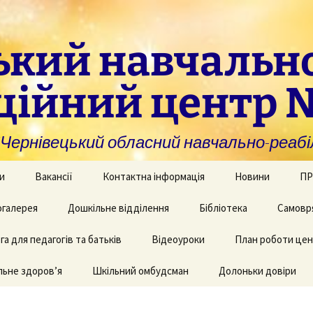
ький навчальн
ційний центр 
нівецький обласний навчально-реабіл
и
Вакансії
Контактна інформація
Новини
ПР
омогу закладам із
галерея
Дошкільне відділення
Бібліотека
Самовр
За
ивною та
ви
дуальною
а для педагогів та батьків
и навчання
рея творчих робіт
Рекомендації для
Відеоуроки
План роботи це
батьків дітей з КІ
Фі
аційно-
ьне здоров’я
 приміщень
Шкільний омбудсман
Долоньки довіри
чні послуги для
аду
Пу
и та фахівців