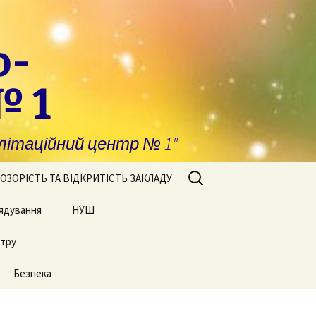
о-
№ 1
ітаційний центр № 1"
Пошук:
ОЗОРІСТЬ ТА ВІДКРИТІСТЬ ЗАКЛАДУ
ядування
побігання та
НУШ
явлення корупції
нтру
Сторінки нашого життя
нансова звітність
Безпека
блічні закупівлі