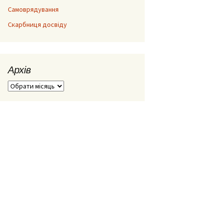
Самоврядування
Скарбниця досвіду
Архів
Архів