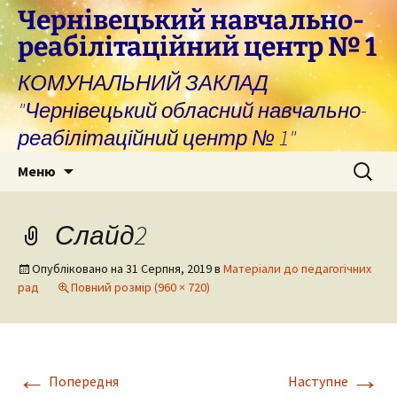
Перейти
Чернівецький навчально-
до
реабілітаційний центр № 1
вмісту
КОМУНАЛЬНИЙ ЗАКЛАД
"Чернівецький обласний навчально-
реабілітаційний центр № 1"
Пошук:
Меню
Слайд2
Опубліковано на
31 Серпня, 2019
в
Матеріали до педагогічних
рад
Повний розмір (960 × 720)
←
→
Попередня
Наступне