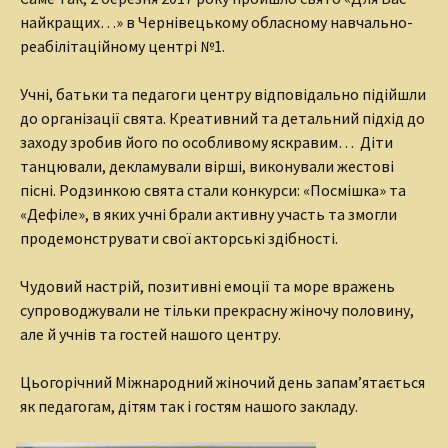
найкращих…» в Чернівецькому обласному навчально-
реабілітаційному центрі №1.
Учні, батьки та педагоги центру відповідально підійшли
до організації свята. Креативний та детальний підхід до
заходу зробив його по особливому яскравим… Діти
танцювали, декламували вірші, виконували жестові
пісні. Родзинкою свята стали конкурси: «Посмішка» та
«Дефіле», в яких учні брали активну участь та змогли
продемонструвати свої акторські здібності.
Чудовий настрій, позитивні емоції та море вражень
супроводжували не тільки прекрасну жіночу половину,
але й учнів та гостей нашого центру.
Цьогорічний Міжнародний жіночий день запам’ятається
як педагогам, дітям так і гостям нашого закладу.