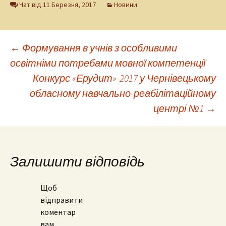
Чат від 11 Березня, 2017
Новини
Навігація
←
Формування в учнів з особливими
освітніми потребами мовної компетенції
Конкурс «Ерудит»-2017 у Чернівецькому
по
обласному навчально-реабілітаційному
центрі №1
→
запису
Залишити відповідь
Щоб
відправити
коментар
вам