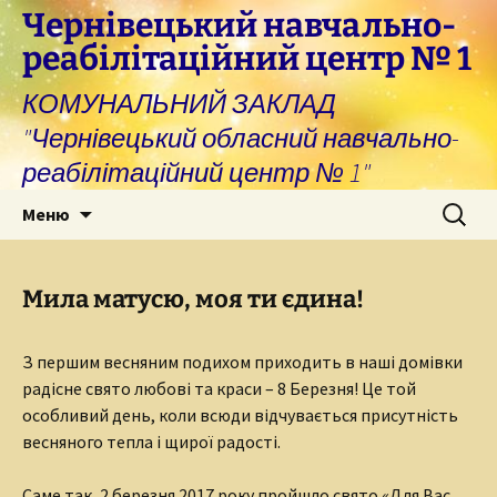
Перейти
Чернівецький навчально-
до
реабілітаційний центр № 1
вмісту
КОМУНАЛЬНИЙ ЗАКЛАД
"Чернівецький обласний навчально-
реабілітаційний центр № 1"
Пошук:
Меню
Мила матусю, моя ти єдина!
З першим весняним подихом приходить в наші домівки
радісне свято любові та краси – 8 Березня! Це той
особливий день, коли всюди відчувається присутність
весняного тепла і щирої радості.
Саме так, 2 березня 2017 року пройшло свято «Для Вас