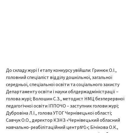
До складу журі І етапу конкурсу увійшли: Гринюк О.І.,
головний спеціаліст відділу дошкільної, загальної
середньої, спеціальної освіти та соціального захисту
Департаменту освіти і науки облдержадміністрації –
голова журі; Волошин С.З., методист НМЦ безперервної
педагогічної освіти ІППОЧО – заступник голови журі;
Дубровіна Л.І., голова УТОГ Чернівецької області;
Савчук О.О., директор КЗНЗ «Чернівецький обласний
навчально-реабілітаційний центр№1»; Бічікова О.К.,