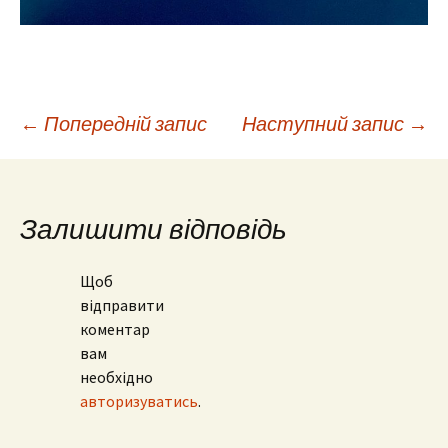
Навігація
←
Попередній запис
Наступний запис
→
по
Залишити відповідь
запису
Щоб
відправити
коментар
вам
необхідно
авторизуватись
.