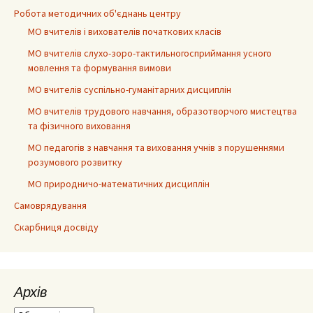
Робота методичних об'єднань центру
МО вчителів і вихователів початкових класів
МО вчителів слухо-зоро-тактильногосприймання усного
мовлення та формування вимови
МО вчителів суспільно-гуманітарних дисциплін
МО вчителів трудового навчання, образотворчого мистецтва
та фізичного виховання
МО педагогів з навчання та виховання учнів з порушеннями
розумового розвитку
МО природничо-математичних дисциплін
Самоврядування
Скарбниця досвіду
Архів