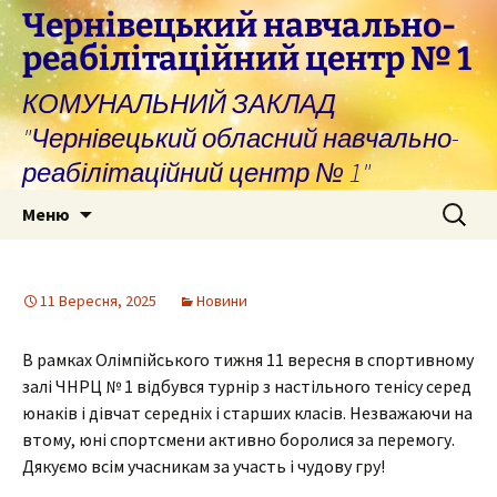
Перейти
Чернівецький навчально-
до
реабілітаційний центр № 1
вмісту
КОМУНАЛЬНИЙ ЗАКЛАД
"Чернівецький обласний навчально-
реабілітаційний центр № 1"
Пошук:
Меню
11 Вересня, 2025
Новини
В рамках Олімпійського тижня 11 вересня в спортивному
залі ЧНРЦ № 1 відбувся турнір з настільного тенісу серед
юнаків і дівчат середніх і старших класів. Незважаючи на
втому, юні спортсмени активно боролися за перемогу.
Дякуємо всім учасникам за участь і чудову гру!