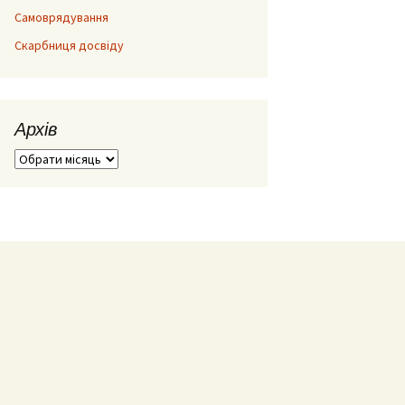
Самоврядування
Скарбниця досвіду
Архів
Архів