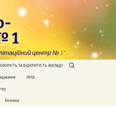
о-
№ 1
ітаційний центр № 1"
Пошук:
ОЗОРІСТЬ ТА ВІДКРИТІСТЬ ЗАКЛАДУ
ядування
побігання та
НУШ
явлення корупції
нтру
Сторінки нашого життя
нансова звітність
Безпека
блічні закупівлі