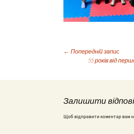
Навігація
←
Попередній запис
55 років від пер
по
запису
Залишити відпов
Щоб відправити коментар вам 