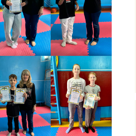
ними
рудового
го
фізичного
очаткових
’єднання
вчання і
ів
сів з
ого