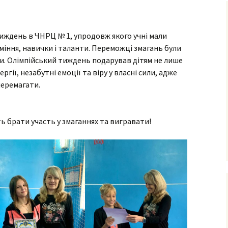
ня та виховання
ксна діагностика
тиждень в ЧНРЦ № 1, упродовж якого учні мали
з особливими
бами
міння, навички і таланти. Переможці змагань були
и. Олімпійський тиждень подарував дітям не лише
ексна
ргії, незабутні емоції та віру у власні сили, адже
тація
перемагати.
о-
ама
ьтування батьків
ь брати участь у змаганнях та вигравати!
лухо-
ого
ного
имови
успільно-
дисциплін
з навчання
чнів з