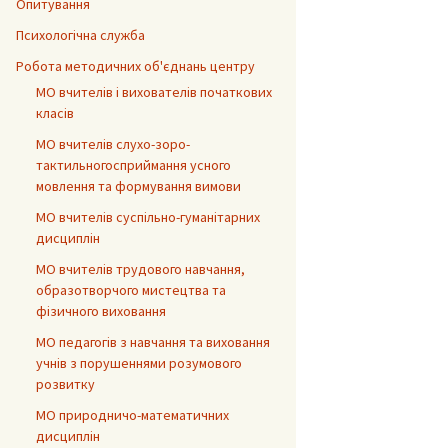
Опитування
Психологічна служба
Робота методичних об'єднань центру
МО вчителів і вихователів початкових
класів
МО вчителів слухо-зоро-
тактильногосприймання усного
мовлення та формування вимови
МО вчителів суспільно-гуманітарних
дисциплін
МО вчителів трудового навчання,
образотворчого мистецтва та
фізичного виховання
МО педагогів з навчання та виховання
учнів з порушеннями розумового
розвитку
МО природничо-математичних
дисциплін