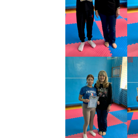
інтелектуаль
порушеннями
МО вчителів т
навчання,
образотворчо
мистецтва та 
виховання
МО вчителів і
вихователів п
класів
Методичне об
педагогів з на
виховання учн
початкових кла
порушеннями
інтелектуальн
розвитку