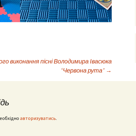
шого виконання пісні Володимира Івасюка
“Червона рута”
→
ідь
необхідно
авторизуватись
.