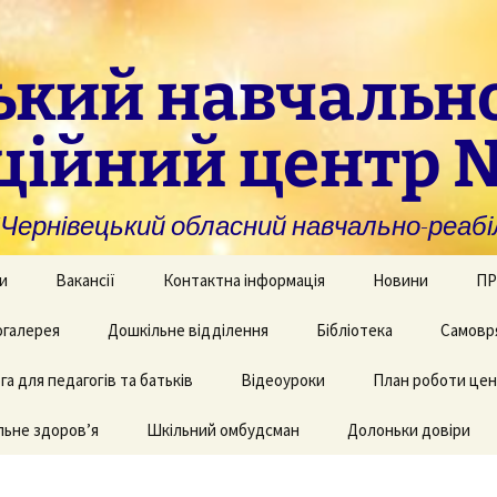
ький навчальн
ційний центр 
нівецький обласний навчально-реабіл
и
Вакансії
Контактна інформація
Новини
ПР
омогу закладам із
галерея
Дошкільне відділення
Бібліотека
Самовр
За
ивною та
ви
дуальною
а для педагогів та батьків
и навчання
рея творчих робіт
Рекомендації для
Відеоуроки
План роботи це
батьків дітей з КІ
Фі
аційно-
ьне здоров’я
 приміщень
Шкільний омбудсман
Долоньки довіри
чні послуги для
аду
Пу
и та фахівців